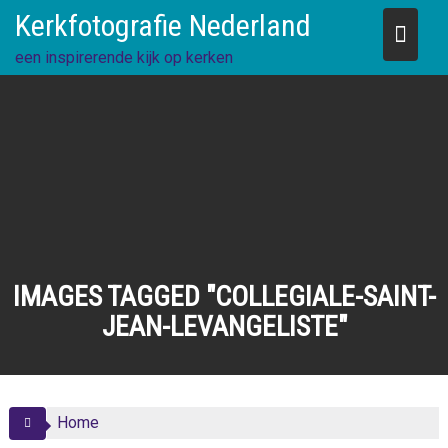
Skip
Kerkfotografie Nederland
to
content
een inspirerende kijk op kerken
IMAGES TAGGED "COLLEGIALE-SAINT-
JEAN-LEVANGELISTE"
Home