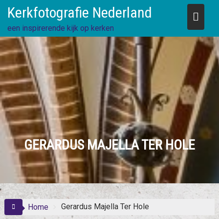
Skip
Kerkfotografie Nederland
to
content
een inspirerende kijk op kerken
GERARDUS MAJELLA TER HOLE
Gerardus Majella Ter Hole
Home