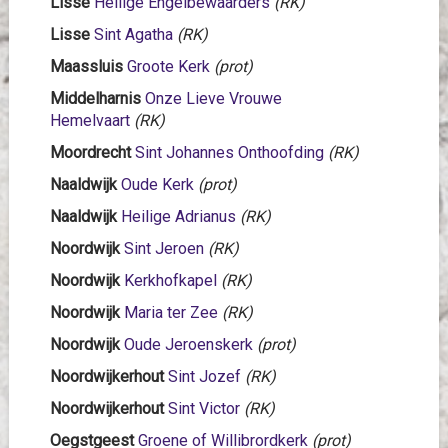
Lisse
Heilige Engelbewaarders
(RK)
Lisse
Sint Agatha
(RK)
Maassluis
Groote Kerk
(prot)
Middelharnis
Onze Lieve Vrouwe
Hemelvaart
(RK)
Moordrecht
Sint Johannes Onthoofding
(RK)
Naaldwijk
Oude Kerk
(prot)
Naaldwijk
Heilige Adrianus
(RK)
Noordwijk
Sint Jeroen
(RK)
Noordwijk
Kerkhofkapel
(RK)
Noordwijk
Maria ter Zee
(RK)
Noordwijk
Oude Jeroenskerk
(prot)
Noordwijkerhout
Sint Jozef
(RK)
Noordwijkerhout
Sint Victor
(RK)
Oegstgeest
Groene of Willibrordkerk
(prot)