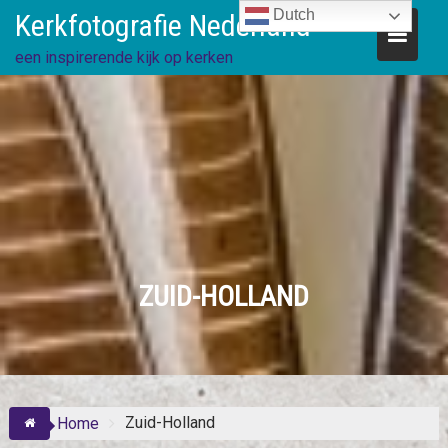
Skip
Dutch
Kerkfotografie Nederland
to
content
een inspirerende kijk op kerken
ZUID-HOLLAND
Zuid-Holland
Home