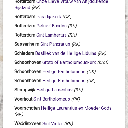
Rotterdam
Onze Lieve Vrouw van Altijddurende
Bijstand
(RK)
Rotterdam
Paradijskerk
(OK)
Rotterdam
Petrus’ Banden
(RK)
Rotterdam
Sint Lambertus
(RK)
Sassenheim
Sint Pancratius
(RK)
Schiedam
Basiliek van de Heilige Liduina
(RK)
Schoonhoven
Grote of Bartholomeüskerk
(prot)
Schoonhoven
Heilige Bartholomeüs
(OK)
Schoonhoven
Heilige Bartholomeüs
(RK)
Stompwijk
Heilige Laurentius
(RK)
Voorhout
Sint Bartholomeüs
(RK)
Voorschoten
Heilige Laurentius en Moeder Gods
(RK)
Waddinxveen
Sint Victor
(RK)