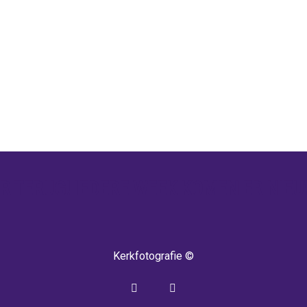
 TERUG! IEDERE WEEK KOMEN ER NIEU
Kerkfotografie ©