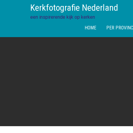
Skip
Kerkfotografie Nederland
to
content
een inspirerende kijk op kerken
HOME
PER PROVINC