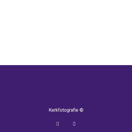
 TERUG! IEDERE WEEK KOMEN ER NIEU
Kerkfotografie ©