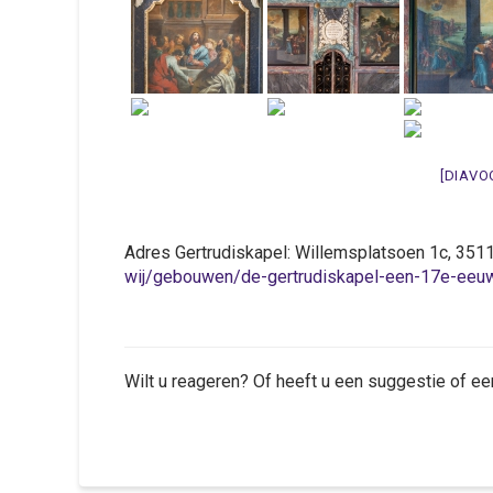
[DIAVO
Adres Gertrudiskapel: Willemsplatsoen 1c, 3
wij/gebouwen/de-gertrudiskapel-een-17e-eeuw
Wilt u reageren? Of heeft u een suggestie of ee