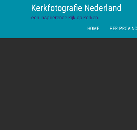
Skip
Kerkfotografie Nederland
to
content
een inspirerende kijk op kerken
HOME
PER PROVINC