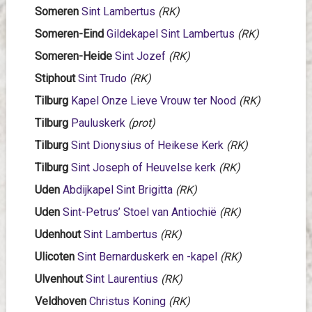
Someren
Sint Lambertus
(RK)
Someren-Eind
Gildekapel Sint Lambertus
(RK)
Someren-Heide
Sint Jozef
(RK)
Stiphout
Sint Trudo
(RK)
Tilburg
Kapel Onze Lieve Vrouw ter Nood
(RK)
Tilburg
Pauluskerk
(prot)
Tilburg
Sint Dionysius of Heikese Kerk
(RK)
Tilburg
Sint Joseph of Heuvelse kerk
(RK)
Uden
Abdijkapel Sint Brigitta
(RK)
Uden
Sint-Petrus’ Stoel van Antiochië
(RK)
Udenhout
Sint Lambertus
(RK)
Ulicoten
Sint Bernarduskerk en -kapel
(RK)
Ulvenhout
Sint Laurentius
(RK)
Veldhoven
Christus Koning
(RK)