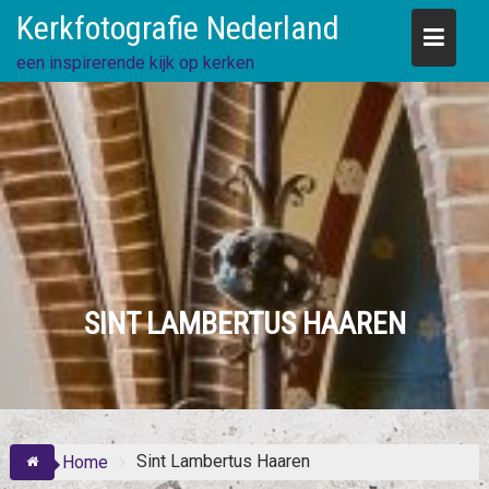
Skip
Kerkfotografie Nederland
to
content
een inspirerende kijk op kerken
SINT LAMBERTUS HAAREN
Sint Lambertus Haaren
Home