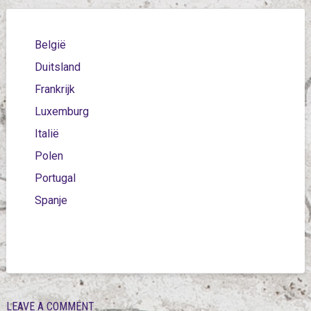
België
Duitsland
Frankrijk
Luxemburg
Italië
Polen
Portugal
Spanje
LEAVE A COMMENT