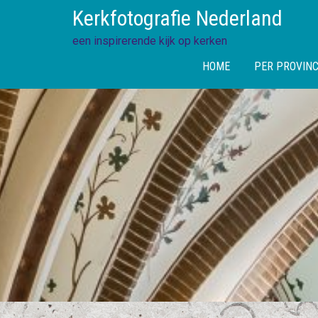
Skip
Kerkfotografie Nederland
to
content
een inspirerende kijk op kerken
HOME
PER PROVINC