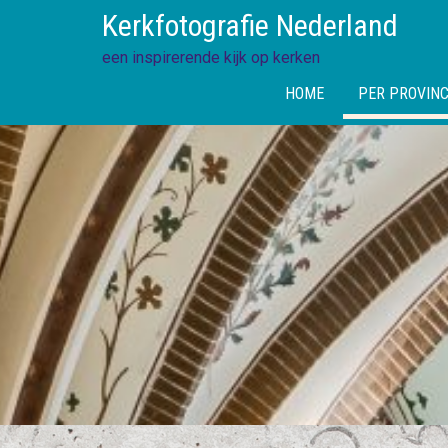
Skip
Kerkfotografie Nederland
to
content
een inspirerende kijk op kerken
HOME
PER PROVINC