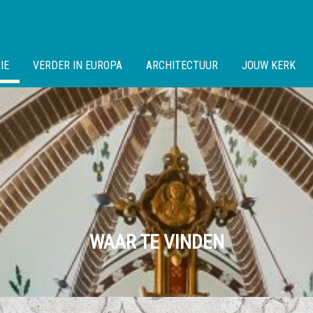
IE
VERDER IN EUROPA
ARCHITECTUUR
JOUW KERK
WAAR TE VINDEN