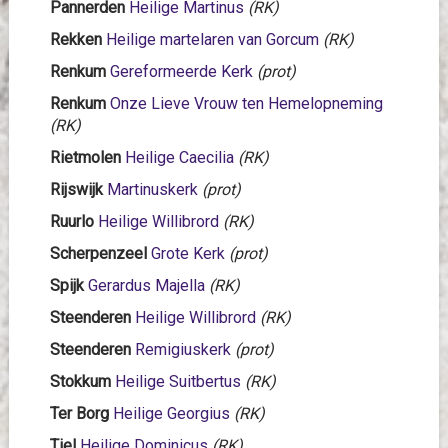
Pannerden
Heilige Martinus
(RK)
Rekken
Heilige martelaren van Gorcum
(RK)
Renkum
Gereformeerde Kerk
(prot)
Renkum
Onze Lieve Vrouw ten Hemelopneming
(RK)
Rietmolen
Heilige Caecilia
(RK)
Rijswijk
Martinuskerk
(prot)
Ruurlo
Heilige Willibrord
(RK)
Scherpenzeel
Grote Kerk
(prot)
Spijk
Gerardus Majella
(RK)
Steenderen
Heilige Willibrord
(RK)
Steenderen
Remigiuskerk
(prot)
Stokkum
Heilige Suitbertus
(RK)
Ter Borg
Heilige Georgius
(RK)
Tiel
Heilige Dominicus
(RK)