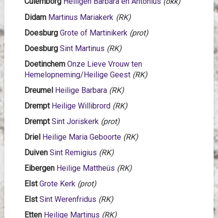
Culemborg
Heiligen Barbara en Antonius
(okk)
Didam
Martinus Mariakerk
(RK)
Doesburg
Grote of Martinikerk
(prot)
Doesburg
Sint Martinus
(RK)
Doetinchem
Onze Lieve Vrouw ten
Hemelopneming/Heilige Geest
(RK)
Dreumel
Heilige Barbara
(RK)
Drempt
Heilige Willibrord
(RK)
Drempt
Sint Joriskerk
(prot)
Driel
Heilige Maria Geboorte
(RK)
Duiven
Sint Remigius
(RK)
Eibergen
Heilige Mattheüs
(RK)
Elst
Grote Kerk
(prot)
Elst
Sint Werenfridus
(RK)
Etten
Heilige Martinus
(RK)