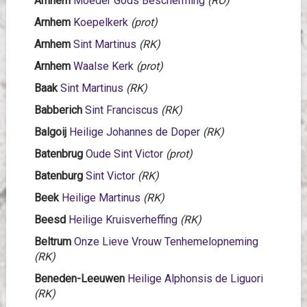
Arnhem
Moeder Gods Bescherming
(RO)
Arnhem
Koepelkerk
(prot)
Arnhem
Sint Martinus
(RK)
Arnhem
Waalse Kerk
(prot)
Baak
Sint Martinus
(RK)
Babberich
Sint Franciscus
(RK)
Balgoij
Heilige Johannes de Doper
(RK)
Batenbrug
Oude Sint Victor
(prot)
Batenburg
Sint Victor
(RK)
Beek
Heilige Martinus
(RK)
Beesd
Heilige Kruisverheffing
(RK)
Beltrum
Onze Lieve Vrouw Tenhemelopneming
(RK)
Beneden-Leeuwen
Heilige Alphonsis de Liguori
(RK)