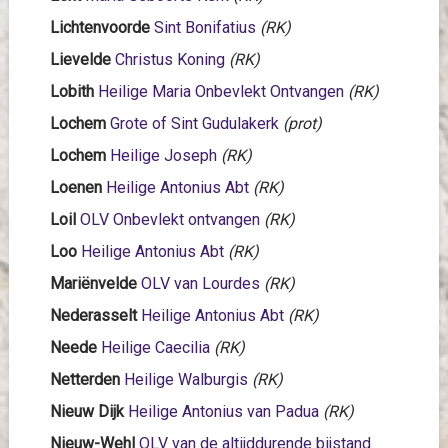
Lichtenvoorde
Sint Bonifatius
(RK)
Lievelde
Christus Koning
(RK)
Lobith
Heilige Maria Onbevlekt Ontvangen
(RK)
Lochem
Grote of Sint Gudulakerk
(prot)
Lochem
Heilige Joseph
(RK)
Loenen
Heilige Antonius Abt
(RK)
Loil
OLV Onbevlekt ontvangen
(RK)
Loo
Heilige Antonius Abt
(RK)
Mariënvelde
OLV van Lourdes
(RK)
Nederasselt
Heilige Antonius Abt
(RK)
Neede
Heilige Caecilia
(RK)
Netterden
Heilige Walburgis
(RK)
Nieuw Dijk
Heilige Antonius van Padua
(RK)
Nieuw-Wehl
OLV van de altijddurende bijstand