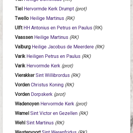
Tiel
Hervormde Kerk Drumpt
(prot)
Twello
Heilige Martinus
(RK)
Ulft
HH Antonius en Petrus en Paulus
(RK)
Vaassen
Heilige Martinus
(RK)
Valburg
Heilige Jacobus de Meerdere
(RK)
Varik
Heiligen Petrus en Paulus
(RK)
Varik
Hervormde Kerk
(prot)
Vierakker
Sint Willibrordus
(RK)
Vorden
Christus Koning
(RK)
Vorden
Dorpskerk
(prot)
Wadenoyen
Hervormde Kerk
(prot)
Wamel
Sint Victor en Gezellen
(RK)
Wehl
Sint Martinus
(RK)
Westervoort
Sint Werenfridus
(RK)