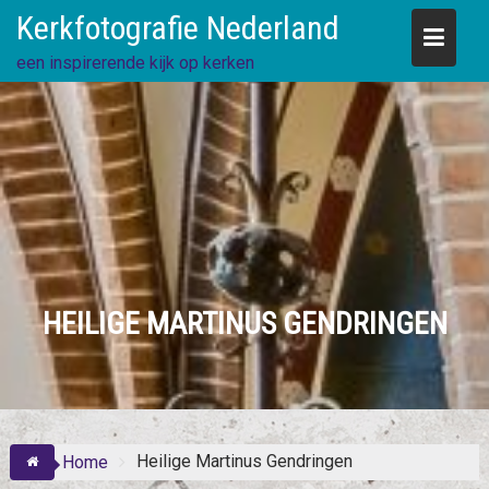
Skip
Kerkfotografie Nederland
to
content
een inspirerende kijk op kerken
HEILIGE MARTINUS GENDRINGEN
Heilige Martinus Gendringen
Home