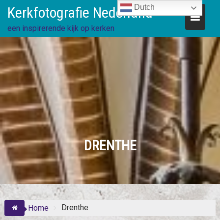
Skip
Dutch
Kerkfotografie Nederland
to
content
een inspirerende kijk op kerken
DRENTHE
Drenthe
Home