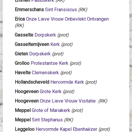
Emmen
Pauluskerk
(RK)
Emmerschans
Sint Fransiscus
(RK)
Erica
Onze Lieve Vrouw Onbevlekt Ontvangen
(RK)
Gasselte
Dorpskerk
(prot)
Gasselternijveen
Kerk
(prot)
Gieten
Dorpskerk
(prot)
Grolloo
Protestantse Kerk
(prot)
Havelte
Clemenskerk
(prot)
Hollandscheveld
Hervormde Kerk
(prot)
Hoogeveen
Grote Kerk
(prot)
Hoogeveen
Onze Lieve Vrouw Visitatie
(RK)
Meppel
Grote of Mariakerk
(prot)
Meppel
Sint Stephanus
(RK)
Leggeloo
Hervormde Kapel Ebenhaëzer
(prot)