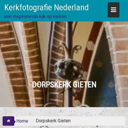
Skip
Kerkfotografie Nederland
to
content
een inspirerende kijk op kerken
DORPSKERK GIETEN
Dorpskerk Gieten
Home