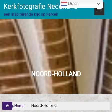
Skip
Dutch
Kerkfotografie Nederland
to
content
een inspirerende kijk op kerken
NOORD-HOLLAND
Noord-Holland
Home