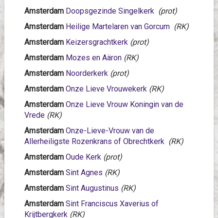
Amsterdam
Doopsgezinde Singelkerk
(prot)
Amsterdam
Heilige Martelaren van Gorcum
(RK)
Amsterdam
Keizersgrachtkerk
(prot)
Amsterdam
Mozes en Aäron
(RK)
Amsterdam
Noorderkerk
(prot)
Amsterdam
Onze Lieve Vrouwekerk
(RK)
Amsterdam
Onze Lieve Vrouw Koningin van de
Vrede
(RK)
Amsterdam
Onze-Lieve-Vrouw van de
Allerheiligste Rozenkrans of Obrechtkerk
(RK)
Amsterdam
Oude Kerk
(prot)
Amsterdam
Sint Agnes
(RK)
Amsterdam
Sint Augustinus
(RK)
Amsterdam
Sint Franciscus Xaverius of
Krijtbergkerk
(RK)