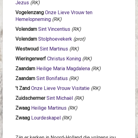
Jezus
(RK)
Vogelenzang
Onze Lieve Vrouw ten
Hemelopneming
(RK)
Volendam
Sint Vincentius
(RK)
Volendam
Stolphoevekerk
(prot)
Westwoud
Sint Martinus
(RK)
Wieringerwerf
Christus Koning
(RK)
Zaandam
Heilige Maria Magdalena
(RK)
Zaandam
Sint Bonifatius
(RK)
’t Zand
Onze Lieve Vrouw Visitatie
(RK)
Zuidschermer
Sint Michaël
(RK)
Zwaag
Heilige Martinus
(RK)
Zwaag
Lourdeskapel
(RK)
Zijn er kerken in Noord-Holland die volgens jou