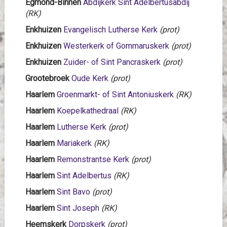
Egmond-Binnen
Abdijkerk Sint Adelbertusabdij
(RK)
Enkhuizen
Evangelisch Lutherse Kerk
(prot)
Enkhuizen
Westerkerk of Gommaruskerk
(prot)
Enkhuizen
Zuider- of Sint Pancraskerk
(prot)
Grootebroek
Oude Kerk
(prot)
Haarlem
Groenmarkt- of Sint Antoniuskerk
(RK)
Haarlem
Koepelkathedraal
(RK)
Haarlem
Lutherse Kerk
(prot)
Haarlem
Mariakerk
(RK)
Haarlem
Remonstrantse Kerk
(prot)
Haarlem
Sint Adelbertus
(RK)
Haarlem
Sint Bavo
(prot)
Haarlem
Sint Joseph
(RK)
Heemskerk
Dorpskerk
(prot)