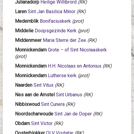
Julianadorp
Heilige Willibrord
(RK)
Laren
Sint Jan Basilica Minor
(RK)
Medemblik
Bonifaciuskerk
(prot)
Middelie
Doopsgezinde Kerk
(prot)
Middenmeer
Maria Sterre der Zee
(RK)
Monnickendam
Grote – of Sint Nicolaaskerk
(prot)
Monnickendam
H.H. Nicolaas en Antonius
(RK)
Monnickendam
Lutherse kerk
(prot)
Naarden
Sint Vitus
(RK)
Nes aan de Amstel
Sint Urbanus
(RK)
Nibbixwoud
Sint Cunera
(RK)
Noordscharwoude
Sint Jan de Doper
(RK)
Obdam
Sint Victor
(RK)
Oosterblokker
OLV Visitatie
(RK)