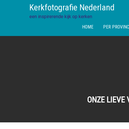
Skip
Kerkfotografie Nederland
to
content
een inspirerende kijk op kerken
HOME
PER PROVINC
ONZE LIEVE