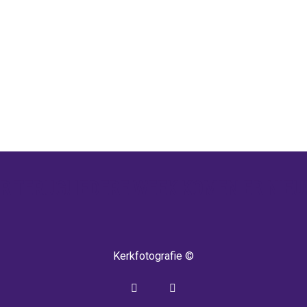
 TERUG! IEDERE WEEK KOMEN ER NIEU
Kerkfotografie ©