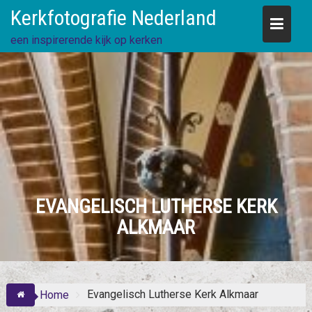
Skip
Kerkfotografie Nederland
to
content
een inspirerende kijk op kerken
EVANGELISCH LUTHERSE KERK
ALKMAAR
Evangelisch Lutherse Kerk Alkmaar
Home