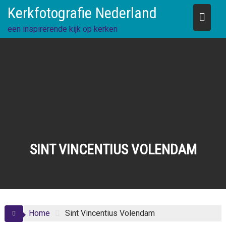
Skip
Kerkfotografie Nederland
to
content
een inspirerende kijk op kerken
SINT VINCENTIUS VOLENDAM
Home
Sint Vincentius Volendam