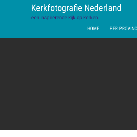
Skip
Kerkfotografie Nederland
to
content
een inspirerende kijk op kerken
HOME
PER PROVINC