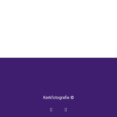
 TERUG! IEDERE WEEK KOMEN ER NIEU
Kerkfotografie ©