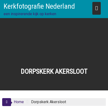
Skip
Kerkfotografie Nederland
to
content
een inspirerende kijk op kerken
DORPSKERK AKERSLOOT
Home
Dorpskerk Akersloot