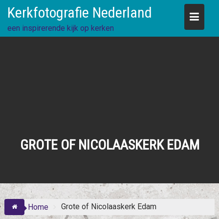
Skip
Kerkfotografie Nederland
to
content
een inspirerende kijk op kerken
GROTE OF NICOLAASKERK EDAM
Grote of Nicolaaskerk Edam
Home