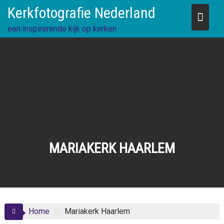
Skip
Kerkfotografie Nederland
to
content
een inspirerende kijk op kerken
MARIAKERK HAARLEM
Home
Mariakerk Haarlem