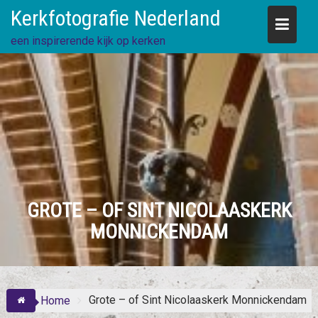
Skip
Kerkfotografie Nederland
to
content
een inspirerende kijk op kerken
GROTE – OF SINT NICOLAASKERK
MONNICKENDAM
Grote – of Sint Nicolaaskerk Monnickendam
Home