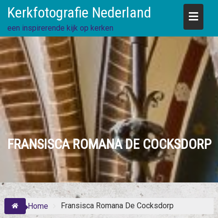
Skip
Kerkfotografie Nederland
to
content
een inspirerende kijk op kerken
FRANSISCA ROMANA DE COCKSDORP
Fransisca Romana De Cocksdorp
Home