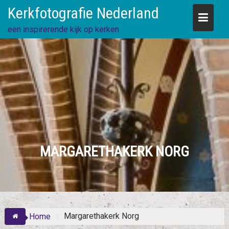
Skip
Kerkfotografie Nederland
to
content
een inspirerende kijk op kerken
MARGARETHAKERK NORG
Margarethakerk Norg
Home