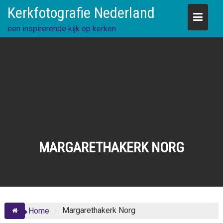
Skip
Kerkfotografie Nederland
to
content
een inspirerende kijk op kerken
MARGARETHAKERK NORG
Margarethakerk Norg
Home