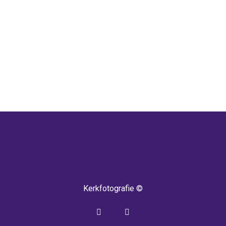
 TERUG! IEDERE WEEK KOMEN ER NIEU
Kerkfotografie ©