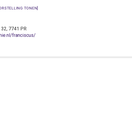
ORSTELLING TONEN]
g 32, 7741 PR
ie.nl/franciscus/