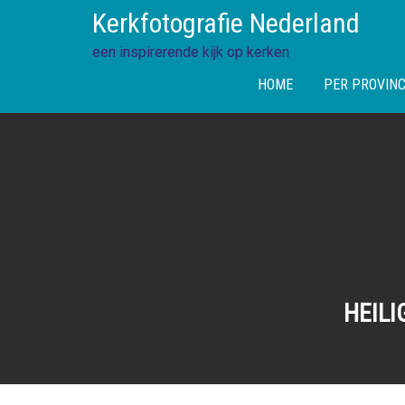
Skip
Kerkfotografie Nederland
to
content
een inspirerende kijk op kerken
HOME
PER PROVINC
HEILI