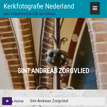
Skip
Kerkfotografie Nederland
to
content
een inspirerende kijk op kerken
SINT ANDREAS ZORGVLIED
Sint Andreas Zorgvlied
Home