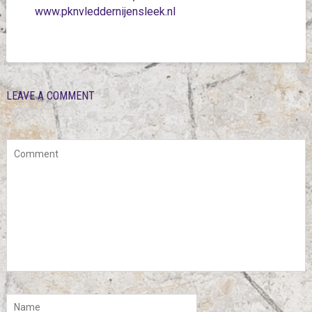
www.pknvleddernijensleek.nl
LEAVE A COMMENT