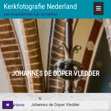
Skip
Kerkfotografie Nederland
to
content
een inspirerende kijk op kerken
JOHANNES DE DOPER VLEDDER
Johannes de Doper Vledder
Home