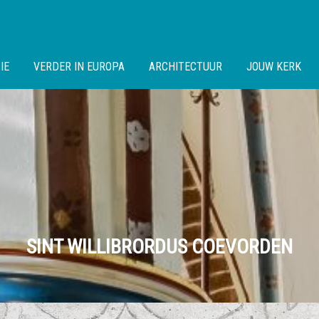
IE
VERDER IN EUROPA
ARCHITECTUUR
JOUW KERK
SINT WILLIBRORDUS COEVORDEN