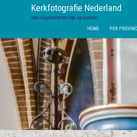
Skip
Kerkfotografie Nederland
to
content
een inspirerende kijk op kerken
HOME
PER PROVINC