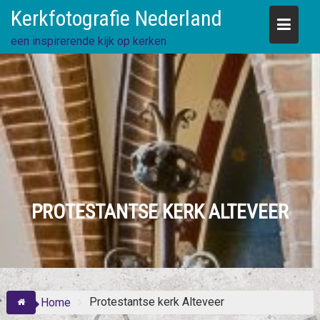
Skip
Kerkfotografie Nederland
to
content
een inspirerende kijk op kerken
PROTESTANTSE KERK ALTEVEER
Protestantse kerk Alteveer
Home