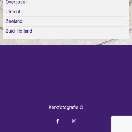
Overijssel
Utrecht
Zeeland
Zuid-Holland
KOM SNEL WEER TERUG!
IEDERE WEEK KOMEN ER
NIEUWE KERKEN BIJ!
Kerkfotografie ©