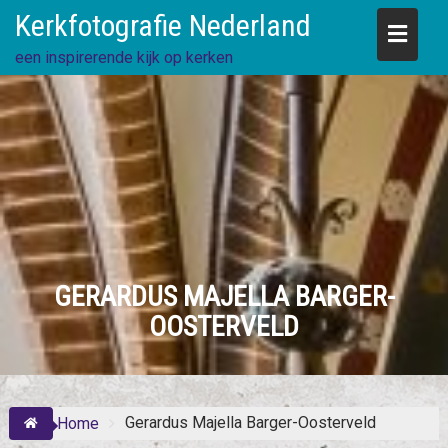
Skip
Kerkfotografie Nederland
to
content
een inspirerende kijk op kerken
GERARDUS MAJELLA BARGER-
OOSTERVELD
Gerardus Majella Barger-Oosterveld
Home