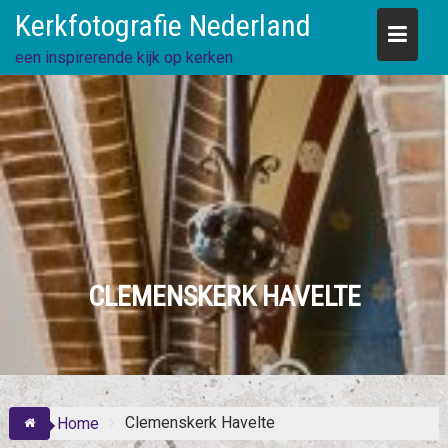
Skip
Kerkfotografie Nederland
to
content
een inspirerende kijk op kerken
CLEMENSKERK HAVELTE
Clemenskerk Havelte
Home