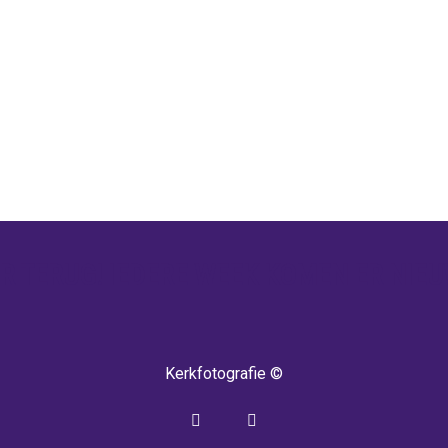
 TERUG! IEDERE WEEK KOMEN ER NIEU
Kerkfotografie ©