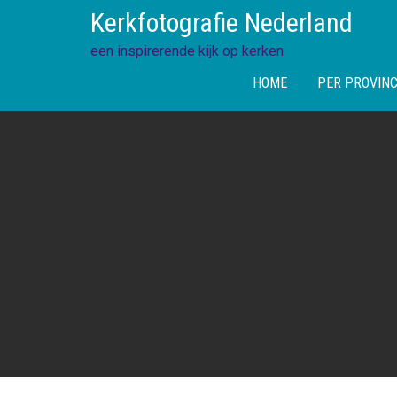
Skip
Kerkfotografie Nederland
to
content
een inspirerende kijk op kerken
HOME
PER PROVINC