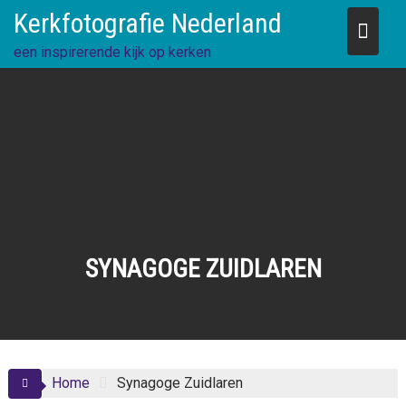
Skip
Kerkfotografie Nederland
to
content
een inspirerende kijk op kerken
SYNAGOGE ZUIDLAREN
Home
Synagoge Zuidlaren