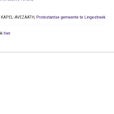
CR KAPEL-AVEZAATH,
Protestantse gemeente te Lingestreek
lik
hier
.