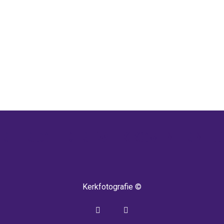
 TERUG! IEDERE WEEK KOMEN ER NIEU
Kerkfotografie ©