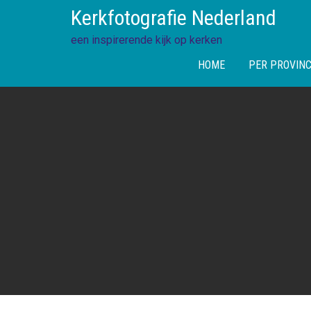
Skip
Kerkfotografie Nederland
to
content
een inspirerende kijk op kerken
HOME
PER PROVINC