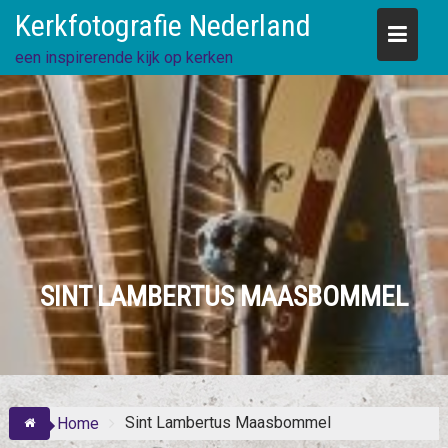
Skip
Kerkfotografie Nederland
to
content
een inspirerende kijk op kerken
SINT LAMBERTUS MAASBOMMEL
Sint Lambertus Maasbommel
Home