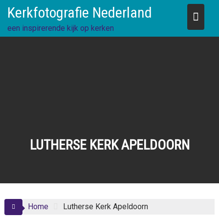
Skip
Kerkfotografie Nederland
to
content
een inspirerende kijk op kerken
LUTHERSE KERK APELDOORN
Home
Lutherse Kerk Apeldoorn