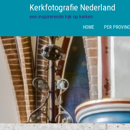
Skip
Kerkfotografie Nederland
to
content
een inspirerende kijk op kerken
HOME
PER PROVINC