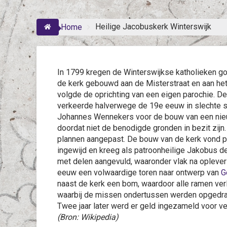
Heilige Jacobuskerk Winterswijk
Home
In 1799 kregen de Winterswijkse katholieken go
de kerk gebouwd aan de Misterstraat en aan het
volgde de oprichting van een eigen parochie. De
verkeerde halverwege de 19e eeuw in slechte s
Johannes Wennekers voor de bouw van een nieuw
doordat niet de benodigde gronden in bezit zijn
plannen aangepast. De bouw van de kerk vond pl
ingewijd en kreeg als patroonheilige Jakobus d
met delen aangevuld, waaronder vlak na oplever
eeuw een volwaardige toren naar ontwerp van
G
naast de kerk een bom, waardoor alle ramen verl
waarbij de missen ondertussen werden opgedrag
Twee jaar later werd er geld ingezameld voor ve
(Bron: Wikipedia)