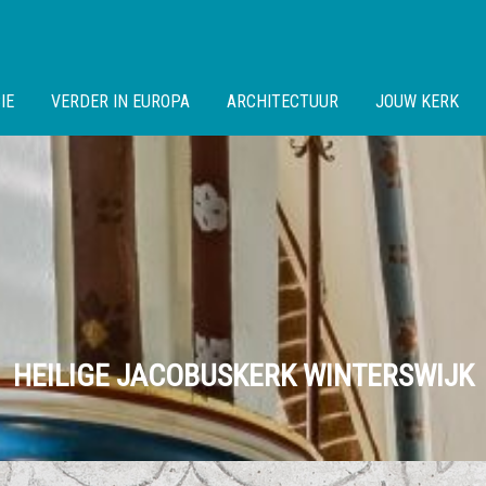
IE
VERDER IN EUROPA
ARCHITECTUUR
JOUW KERK
HEILIGE JACOBUSKERK WINTERSWIJK