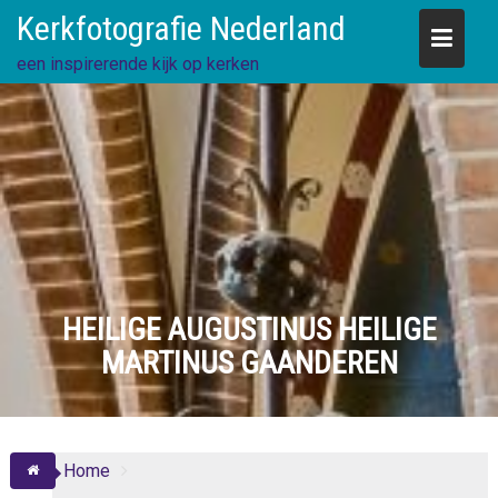
Skip
Kerkfotografie Nederland
to
content
een inspirerende kijk op kerken
HEILIGE AUGUSTINUS HEILIGE
MARTINUS GAANDEREN
Home