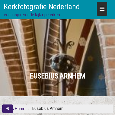
Skip
Kerkfotografie Nederland
to
content
een inspirerende kijk op kerken
EUSEBIUS ARNHEM
Eusebius Arnhem
Home