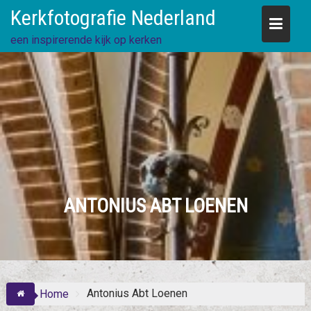
Skip
Kerkfotografie Nederland
to
content
een inspirerende kijk op kerken
ANTONIUS ABT LOENEN
Antonius Abt Loenen
Home