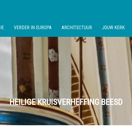
IE
VERDER IN EUROPA
ARCHITECTUUR
JOUW KERK
HEILIGE KRUISVERHEFFING BEESD