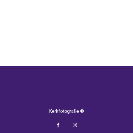
 TERUG! IEDERE WEEK KOMEN ER NIEU
Kerkfotografie ©