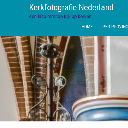
Skip
Kerkfotografie Nederland
to
content
een inspirerende kijk op kerken
HOME
PER PROVINC