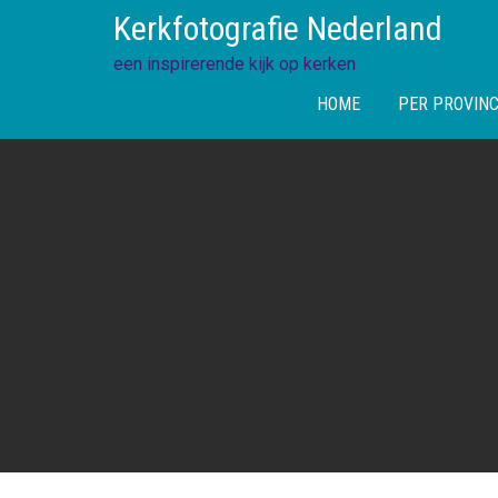
Skip
Kerkfotografie Nederland
to
content
een inspirerende kijk op kerken
HOME
PER PROVINC