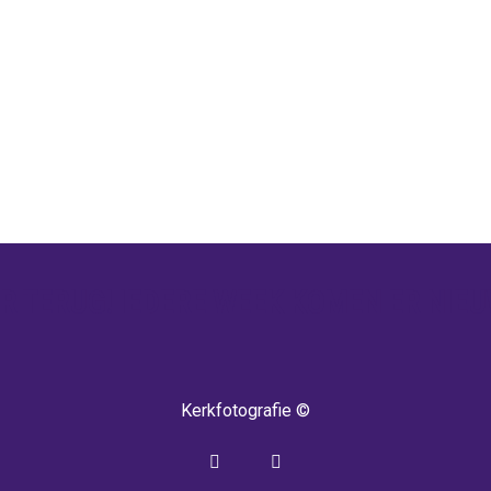
 TERUG! IEDERE WEEK KOMEN ER NIEU
Kerkfotografie ©