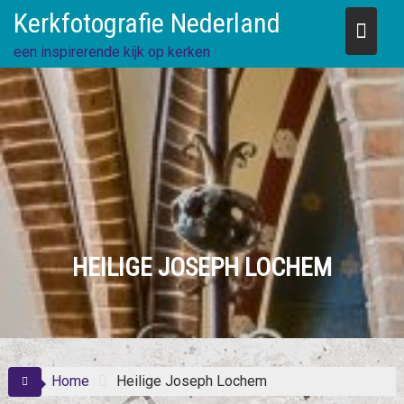
Skip
Kerkfotografie Nederland
to
content
een inspirerende kijk op kerken
HEILIGE JOSEPH LOCHEM
Home
Heilige Joseph Lochem