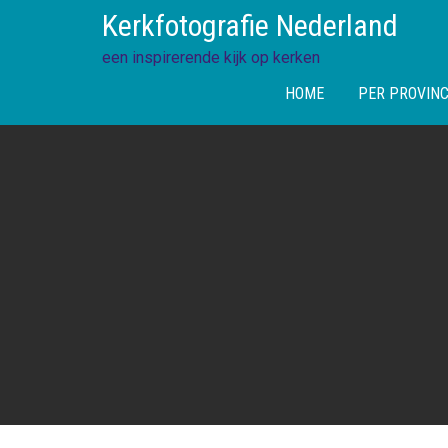
Skip
Kerkfotografie Nederland
to
content
een inspirerende kijk op kerken
HOME
PER PROVINC