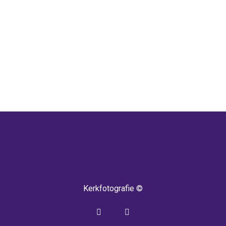
 TERUG! IEDERE WEEK KOMEN ER NIEU
Kerkfotografie ©