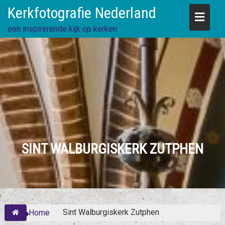
Skip
Kerkfotografie Nederland
to
content
een inspirerende kijk op kerken
SINT WALBURGISKERK ZUTPHEN
Sint Walburgiskerk Zutphen
Home