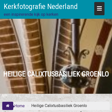
Skip
Kerkfotografie Nederland
to
content
een inspirerende kijk op kerken
HEILIGE CALIXTUSBASILIEK GROENLO
Heilige Calixtusbasiliek Groenlo
Home