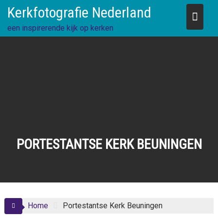
Skip
Kerkfotografie Nederland
to
content
een inspirerende kijk op kerken
PORTESTANTSE KERK BEUNINGEN
Home
Portestantse Kerk Beuningen