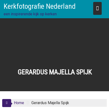
Skip
Kerkfotografie Nederland
to
content
een inspirerende kijk op kerken
GERARDUS MAJELLA SPIJK
Home
Gerardus Majella Spijk